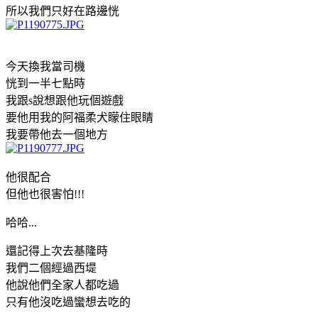
所以我們只好在路邊恍
今天換我當司機
恍到一半七點時
我跟s說想跟他玩個遊戲
要他用我的阿福柔犬矇住眼睛
我要帶他去一個地方
他很配合
但他也很害怕!!!
哈哈...
還記得上次去基隆時
我們二個經過西堤
他說他們全家人都吃過
只有他沒吃過蠻想去吃的