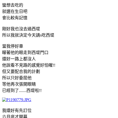
蠻想去吃的
就選在生日吧
會比較有記憶
剛好我也沒去過西堤
所以我就決定今天請s吃西堤
當我停好車
矇著他的眼走到西堤門口
還好一路上都沒人
他說看不見路的感覺好怕喔!!
但又要配合我的計劃
所以只好委屈他
等他再次張開眼睛
已經到了.......西堤啦!!
我還好有先訂位
六月底才開幕