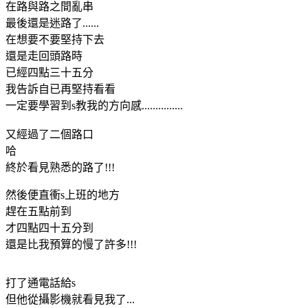
在路與路之間亂串
最後還是迷路了......
在想要不要堅持下去
還是走回頭路時
已經四點三十五分
我告訴自已再堅持看看
一定要學習到s教我的方向感...............
又經過了二個路口
哈
終於看見熟悉的路了!!!
然後便直衝s上班的地方
趕在五點前到
才四點四十五分到
還是比我預算的慢了許多!!!
打了通電話給s
但他從攝影機就看見我了...