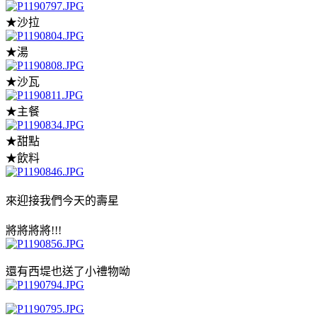
★沙拉
★湯
★沙瓦
★主餐
★甜點
★飲料
來迎接我們今天的壽星
將將將將!!!
還有西堤也送了小禮物呦