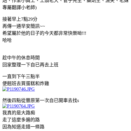
炮、作業小員工、工頭老大、管子先生、藥劑王、漁夫、老妹
專屬翻譯小老師)
接著早上7點29分
再傳一通早安簡訊~~
希望屬於他的日子的今天都非常快樂呦!!!
哈哈
趁中午的休息時間
回家整理一下自已再去上班
一直到下午三點半
便翹班去買蛋糕和炸雞
然後四點從豐原第一次自已開車去找s
我真的是大路痴
走了這麼多遍的路
因為知道走錯一條路