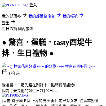
登入
我的部落格
我的部落格後台
我的帳號
登出
生日の篇
國內旅遊
● 驚喜．蛋糕．tasty西堤牛
排．生日禮物 ●
～ღ 林家花園好讚 ღ～
17年前
從凌晨十二點先趕在剛好十二點時傳簡訊給s
因為今天是他的誕生日7月29日.....
(火向 獅子座 B型 正港的男子漢 目前已有女友 從事業務嘴