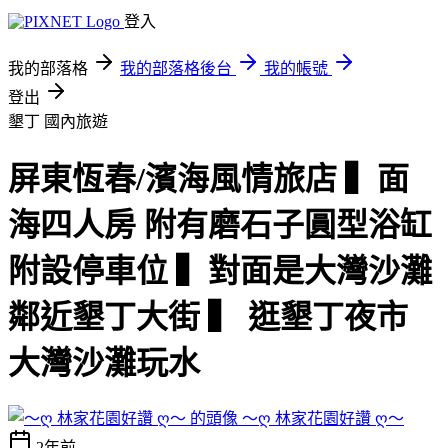
登入
我的部落格
我的部落格後台
我的帳號
登出
墾丁
國內旅遊
屏東恆春/濱海風情旅店 ▍面
海四人房 附有磨石子圓型浴缸
附設停車位 ▍對面是大灣沙灘
鄰近墾丁大街 ▍ 逛墾丁夜市
大灣沙灘玩水
～ღ 林家花園好讚 ღ～
2年前