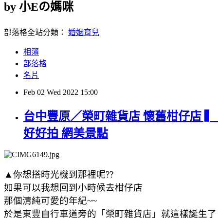
by 小Eの媽咪
部落格全站分類：
婚姻育兒
相簿
部落格
名片
Feb
02
Wed
2022
15:00
台中豐原／榮町雜貨店 懷舊柑仔店 ▍ 
好好拍 網美景點
▲你想搭時光機到那裡呢??
如果可以我想回到小時候去柑仔店
那個清純可愛的年紀~~
於是東豐自行車道旁的「榮町雜貨店」就這樣誕生了