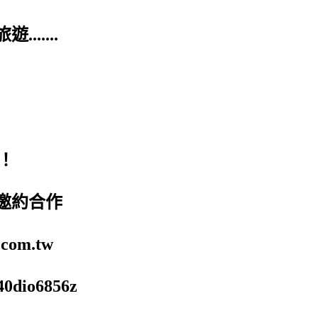
.....
！
邀約合作
om.tw
0dio6856z