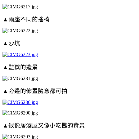
▲兩座不同的搖椅
▲沙坑
▲監獄的造景
▲旁邊的佈置隨意都可拍
▲很像居酒屋又像小吃攤的背景