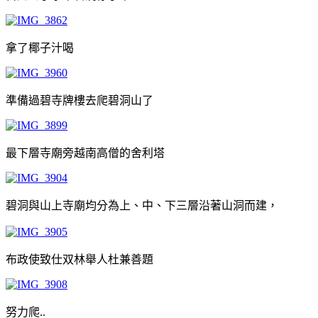
拿了椰子汁喝
準備過碧寺牌樓去爬碧洞山了
最下層寺廟旁越南高僧的舍利塔
碧洞與山上寺廟均分為上、中、下三層沿著山洞而建，
布政使致仕双林舉人杜兼善題
努力爬..