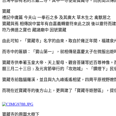
台灣中部有名的三巖二寺，其中一寺便是寶藏寺。而民間流傳
寶藏
禮記中庸篇 今夫山 一拳石之多 及其廣大 草木生之 禽獸居之
寶藏與焉 相傳說中當年有自嘉義轉靈符來此之說 後以靈符而
符乃佛道之寶也 藏諸廟中 因號寶藏
由此可知，「寶藏寺」名字的由來，取自於雍正年間，福建泉
而寺中的匾額：「寶山第一」，就相傳是嘉慶太子在微服出遊
寶藏寺供奉著玉皇大帝、天上聖母、觀音菩薩等近百尊神像。而
曆三月二十三日﹞及元宵節舉行的「攻炮城」、「鑽燈下」民
寶藏寺前臨貓羅溪，並且與九九峰遙遙相望，四周平原視野遼
而現在近寶藏寺的後方山上，更興建了「寶藏寺遊憩區」，提
寶藏寺的周圍大樹下