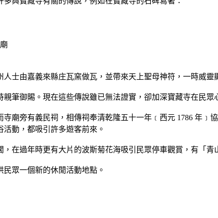
許多與寶藏寺有關的傳說，例如在寶藏寺的石碑寫著：
建廟
州人士由嘉義來縣庄瓦窯做瓦，並帶來天上聖母神符，一時威靈
時親筆御賜。現在這些傳說雖已無法證實，卻加深寶藏寺在民眾
寺廟旁有義民祠，相傳祠奉清乾隆五十一年﹝西元 1786 年
俗活動，都吸引許多遊客前來。
闊，在過年時更有大片的波斯菊花海吸引民眾停車觀賞，有「青
供民眾一個新的休閒活動地點。