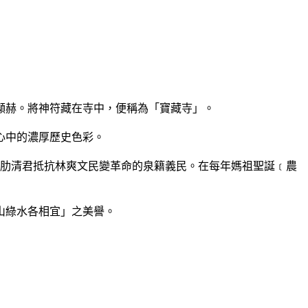
顯赫。將神符藏在寺中，便稱為「寶藏寺」。
心中的濃厚歷史色彩。
﹞協肋清君抵抗林爽文民變革命的泉籍義民。在每年媽祖聖誕﹝農
山綠水各相宜」之美譽。