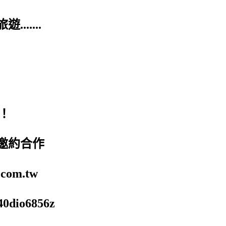
.....
！
邀約合作
om.tw
0dio6856z