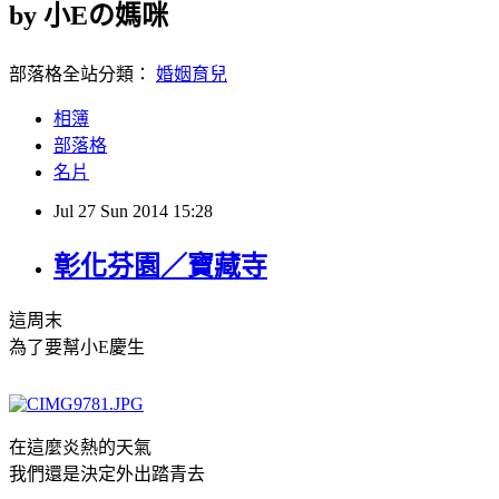
by 小Eの媽咪
部落格全站分類：
婚姻育兒
相簿
部落格
名片
Jul
27
Sun
2014
15:28
彰化芬園／寶藏寺
這周末
為了要幫小E慶生
在這麼炎熱的天氣
我們還是決定外出踏青去